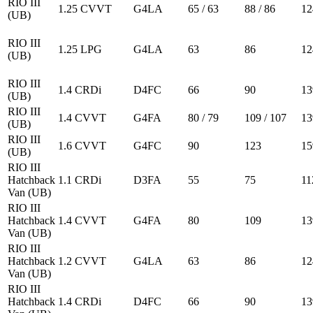
RIO III
1.25 CVVT
G4LA
65 / 63
88 / 86
12
(UB)
RIO III
1.25 LPG
G4LA
63
86
12
(UB)
RIO III
1.4 CRDi
D4FC
66
90
13
(UB)
RIO III
1.4 CVVT
G4FA
80 / 79
109 / 107
13
(UB)
RIO III
1.6 CVVT
G4FC
90
123
15
(UB)
RIO III
Hatchback
1.1 CRDi
D3FA
55
75
11
Van (UB)
RIO III
Hatchback
1.4 CVVT
G4FA
80
109
13
Van (UB)
RIO III
Hatchback
1.2 CVVT
G4LA
63
86
12
Van (UB)
RIO III
Hatchback
1.4 CRDi
D4FC
66
90
13