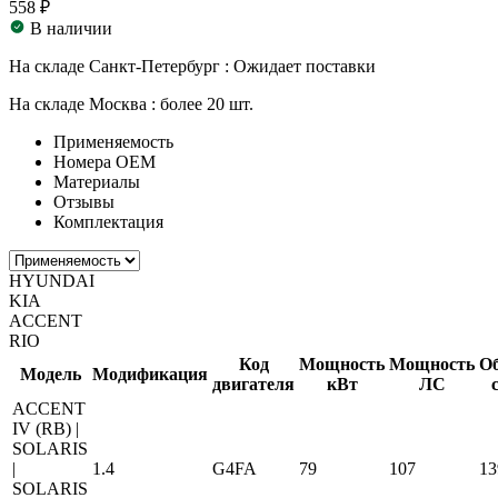
558 ₽
В наличии
На складе Санкт-Петербург :
Ожидает поставки
На складе Москва :
более 20 шт.
Применяемость
Номера ОЕМ
Материалы
Отзывы
Комплектация
HYUNDAI
KIA
ACCENT
RIO
Код
Мощность
Мощность
О
Модель
Модификация
двигателя
кВт
ЛС
ACCENT
IV (RB) |
SOLARIS
|
1.4
G4FA
79
107
13
SOLARIS