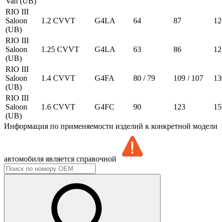
Van (UB)
RIO III
Saloon
1.2 CVVT
G4LA
64
87
12
(UB)
RIO III
Saloon
1.25 CVVT
G4LA
63
86
12
(UB)
RIO III
Saloon
1.4 CVVT
G4FA
80 / 79
109 / 107
13
(UB)
RIO III
Saloon
1.6 CVVT
G4FC
90
123
15
(UB)
Информация по применяемости изделий к конкретной модели
автомобиля является справочной