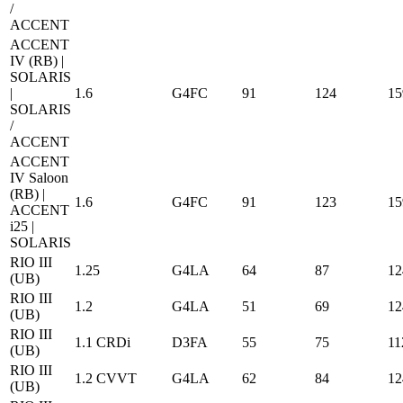
/
ACCENT
ACCENT
IV (RB) |
SOLARIS
|
1.6
G4FC
91
124
15
SOLARIS
/
ACCENT
ACCENT
IV Saloon
(RB) |
1.6
G4FC
91
123
15
ACCENT
i25 |
SOLARIS
RIO III
1.25
G4LA
64
87
12
(UB)
RIO III
1.2
G4LA
51
69
12
(UB)
RIO III
1.1 CRDi
D3FA
55
75
11
(UB)
RIO III
1.2 CVVT
G4LA
62
84
12
(UB)