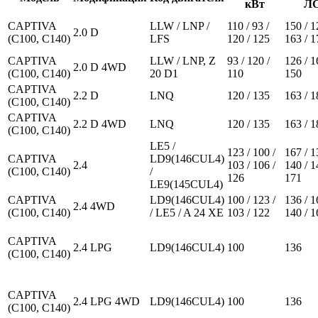
кВт
Л
CAPTIVA
LLW / LNP /
110 / 93 /
150 / 1
2.0 D
(C100, C140)
LFS
120 / 125
163 / 1
CAPTIVA
LLW / LNP, Z
93 / 120 /
126 / 1
2.0 D 4WD
(C100, C140)
20 D1
110
150
CAPTIVA
2.2 D
LNQ
120 / 135
163 / 1
(C100, C140)
CAPTIVA
2.2 D 4WD
LNQ
120 / 135
163 / 1
(C100, C140)
LE5 /
123 / 100 /
167 / 1
CAPTIVA
LD9(146CUL4)
2.4
103 / 106 /
140 / 1
(C100, C140)
/
126
171
LE9(145CUL4)
CAPTIVA
LD9(146CUL4)
100 / 123 /
136 / 1
2.4 4WD
(C100, C140)
/ LE5 / A 24 XE
103 / 122
140 / 1
CAPTIVA
2.4 LPG
LD9(146CUL4)
100
136
(C100, C140)
CAPTIVA
2.4 LPG 4WD
LD9(146CUL4)
100
136
(C100, C140)