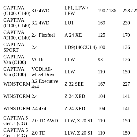
CAPTIVA
LF1, LFW /
3.0 4WD
190 / 186
258 / 2
(C100, C140)
LFW
CAPTIVA
3.2 4WD
LU1
169
230
(C100, C140)
CAPTIVA
2.4 Flexfuel
A 24 XE
125
170
(C100, C140)
CAPTIVA
2.4
LD9(146CUL4)
100
136
SPORT
CAPTIVA
VCDi
LLW
93
126
Van (C100)
CAPTIVA
VCDi All-
LLW
110
150
Van (C100)
wheel Drive
3.2 Executive
WINSTORM
Z 32 SEE
167
227
4x4
WINSTORM
2.4
Z 24 XED
104
141
WINSTORM
2.4 4x4
Z 24 XED
104
141
CAPTIVA 5
2.0 TD AWD
LLW, Z 20 S1
110
150
Gen. I (CG)
CAPTIVA 5
2.0 TD
LLW, Z 20 S1
110
150
Gen. I (CG)