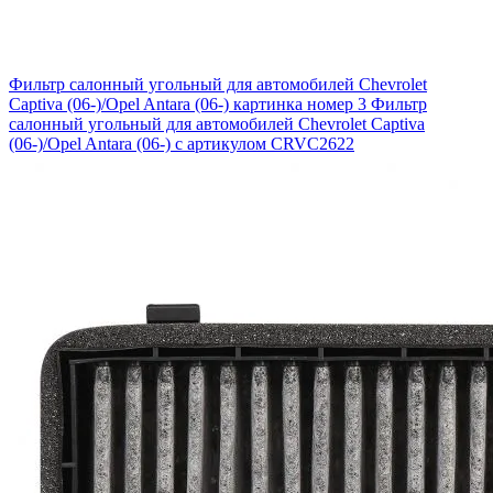
Фильтр салонный угольный для автомобилей Chevrolet
Captiva (06-)/Opel Antara (06-) картинка номер 3
Фильтр
салонный угольный для автомобилей Chevrolet Captiva
(06-)/Opel Antara (06-) с артикулом CRVC2622