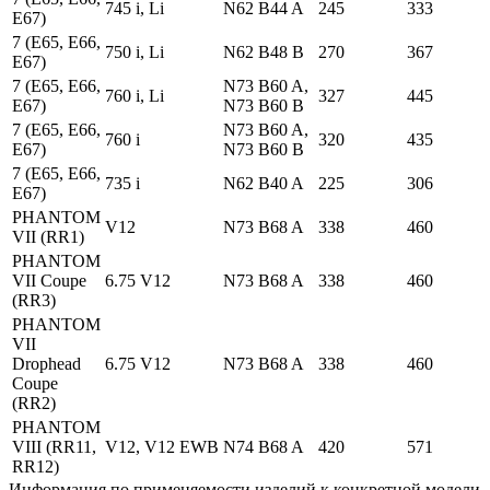
745 i, Li
N62 B44 A
245
333
E67)
7 (E65, E66,
750 i, Li
N62 B48 B
270
367
E67)
7 (E65, E66,
N73 B60 A,
760 i, Li
327
445
E67)
N73 B60 B
7 (E65, E66,
N73 B60 A,
760 i
320
435
E67)
N73 B60 B
7 (E65, E66,
735 i
N62 B40 A
225
306
E67)
PHANTOM
V12
N73 B68 A
338
460
VII (RR1)
PHANTOM
VII Coupe
6.75 V12
N73 B68 A
338
460
(RR3)
PHANTOM
VII
Drophead
6.75 V12
N73 B68 A
338
460
Coupe
(RR2)
PHANTOM
VIII (RR11,
V12, V12 EWB
N74 B68 A
420
571
RR12)
Информация по применяемости изделий к конкретной модели