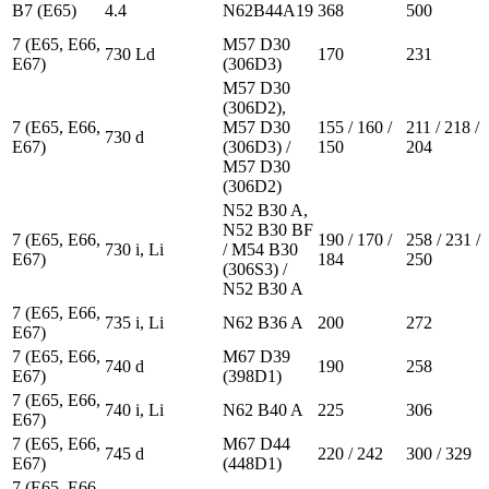
B7 (E65)
4.4
N62B44A19
368
500
7 (E65, E66,
M57 D30
730 Ld
170
231
E67)
(306D3)
M57 D30
(306D2),
7 (E65, E66,
M57 D30
155 / 160 /
211 / 218 /
730 d
E67)
(306D3) /
150
204
M57 D30
(306D2)
N52 B30 A,
N52 B30 BF
7 (E65, E66,
190 / 170 /
258 / 231 /
730 i, Li
/ M54 B30
E67)
184
250
(306S3) /
N52 B30 A
7 (E65, E66,
735 i, Li
N62 B36 A
200
272
E67)
7 (E65, E66,
M67 D39
740 d
190
258
E67)
(398D1)
7 (E65, E66,
740 i, Li
N62 B40 A
225
306
E67)
7 (E65, E66,
M67 D44
745 d
220 / 242
300 / 329
E67)
(448D1)
7 (E65, E66,