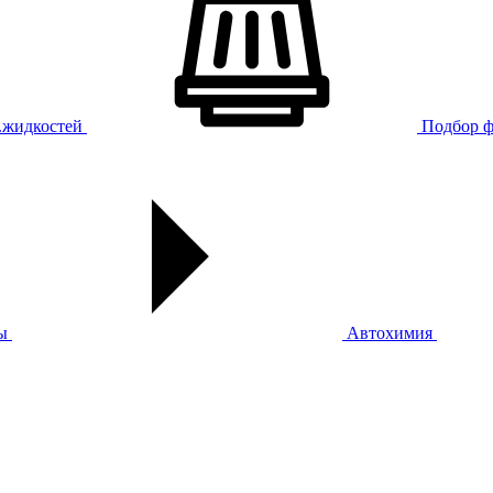
х.жидкостей
Подбор ф
ы
Автохимия