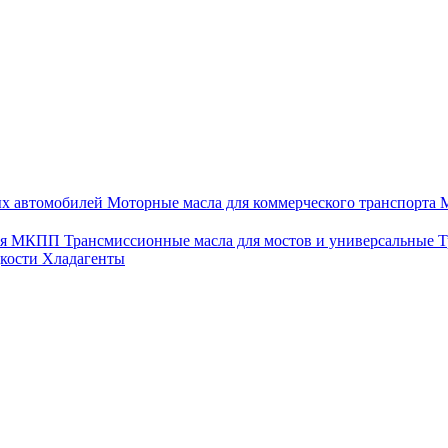
ых автомобилей
Моторные масла для коммерческого транспорта
М
для МКПП
Трансмиссионные масла для мостов и универсальные
Т
дкости
Хладагенты