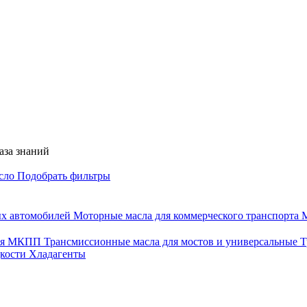
аза знаний
асло
Подобрать фильтры
ых автомобилей
Моторные масла для коммерческого транспорта
М
для МКПП
Трансмиссионные масла для мостов и универсальные
Т
дкости
Хладагенты