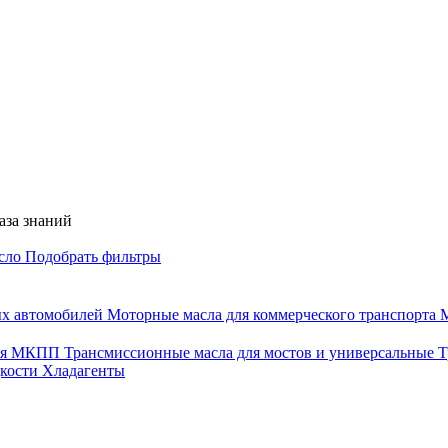
аза знаний
асло
Подобрать фильтры
ых автомобилей
Моторные масла для коммерческого транспорта
М
для МКПП
Трансмиссионные масла для мостов и универсальные
Т
дкости
Хладагенты