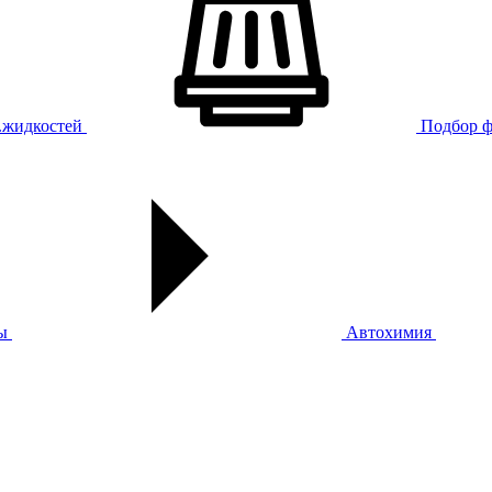
х.жидкостей
Подбор ф
ы
Автохимия