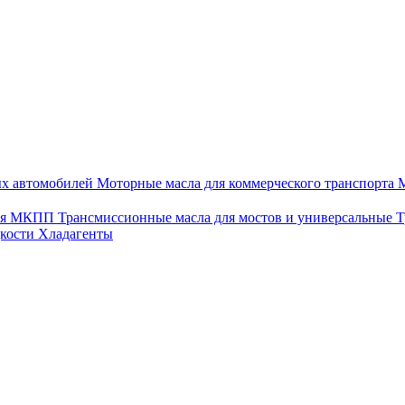
ых автомобилей
Моторные масла для коммерческого транспорта
М
для МКПП
Трансмиссионные масла для мостов и универсальные
Т
дкости
Хладагенты