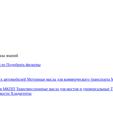
аза знаний
асло
Подобрать фильтры
ых автомобилей
Моторные масла для коммерческого транспорта
М
для МКПП
Трансмиссионные масла для мостов и универсальные
Т
дкости
Хладагенты