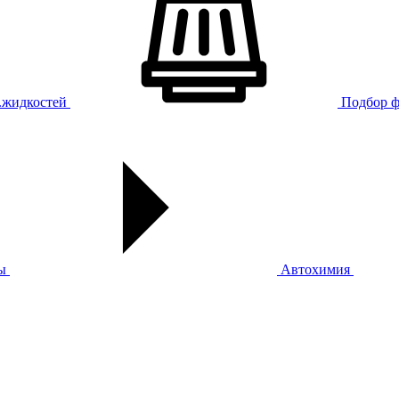
х.жидкостей
Подбор ф
ы
Автохимия