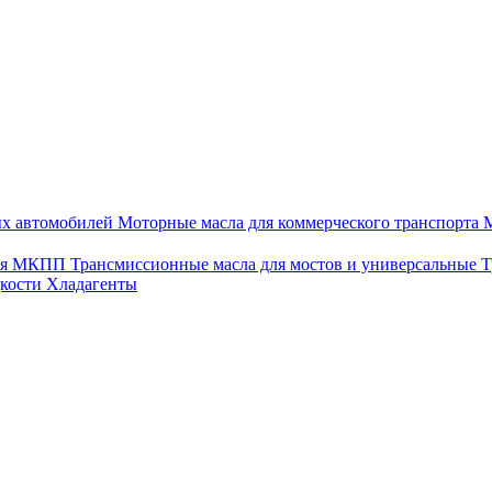
ых автомобилей
Моторные масла для коммерческого транспорта
М
для МКПП
Трансмиссионные масла для мостов и универсальные
Т
дкости
Хладагенты