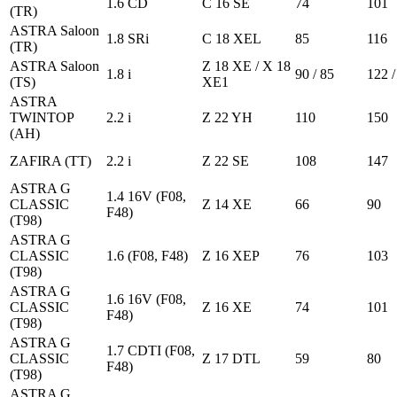
1.6 CD
C 16 SE
74
101
(TR)
ASTRA Saloon
1.8 SRi
C 18 XEL
85
116
(TR)
ASTRA Saloon
Z 18 XE / X 18
1.8 i
90 / 85
122 /
(TS)
XE1
ASTRA
TWINTOP
2.2 i
Z 22 YH
110
150
(AH)
ZAFIRA (TT)
2.2 i
Z 22 SE
108
147
ASTRA G
1.4 16V (F08,
CLASSIC
Z 14 XE
66
90
F48)
(T98)
ASTRA G
CLASSIC
1.6 (F08, F48)
Z 16 XEP
76
103
(T98)
ASTRA G
1.6 16V (F08,
CLASSIC
Z 16 XE
74
101
F48)
(T98)
ASTRA G
1.7 CDTI (F08,
CLASSIC
Z 17 DTL
59
80
F48)
(T98)
ASTRA G