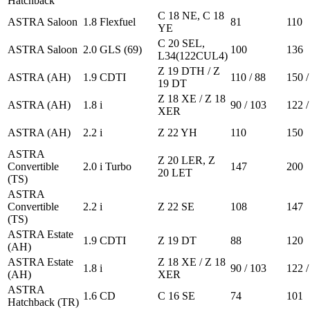
Hatchback
C 18 NE, C 18
ASTRA Saloon
1.8 Flexfuel
81
110
YE
C 20 SEL,
ASTRA Saloon
2.0 GLS (69)
100
136
L34(122CUL4)
Z 19 DTH / Z
ASTRA (AH)
1.9 CDTI
110 / 88
150 /
19 DT
Z 18 XE / Z 18
ASTRA (AH)
1.8 i
90 / 103
122 /
XER
ASTRA (AH)
2.2 i
Z 22 YH
110
150
ASTRA
Z 20 LER, Z
Convertible
2.0 i Turbo
147
200
20 LET
(TS)
ASTRA
Convertible
2.2 i
Z 22 SE
108
147
(TS)
ASTRA Estate
1.9 CDTI
Z 19 DT
88
120
(AH)
ASTRA Estate
Z 18 XE / Z 18
1.8 i
90 / 103
122 /
(AH)
XER
ASTRA
1.6 CD
C 16 SE
74
101
Hatchback (TR)