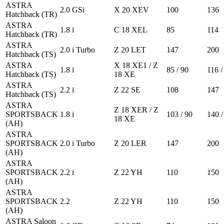
ASTRA
2.0 GSi
X 20 XEV
100
136
Hatchback (TR)
ASTRA
1.8 i
C 18 XEL
85
114
Hatchback (TR)
ASTRA
2.0 i Turbo
Z 20 LET
147
200
Hatchback (TS)
ASTRA
X 18 XE1 / Z
1.8 i
85 / 90
116 /
Hatchback (TS)
18 XE
ASTRA
2.2 i
Z 22 SE
108
147
Hatchback (TS)
ASTRA
Z 18 XER / Z
SPORTSBACK
1.8 i
103 / 90
140 /
18 XE
(AH)
ASTRA
SPORTSBACK
2.0 i Turbo
Z 20 LER
147
200
(AH)
ASTRA
SPORTSBACK
2.2 i
Z 22 YH
110
150
(AH)
ASTRA
SPORTSBACK
2.2
Z 22 YH
110
150
(AH)
ASTRA Saloon