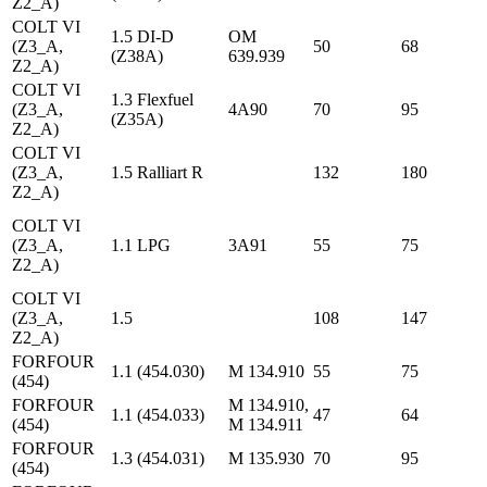
Z2_A)
COLT VI
1.5 DI-D
OM
(Z3_A,
50
68
(Z38A)
639.939
Z2_A)
COLT VI
1.3 Flexfuel
(Z3_A,
4A90
70
95
(Z35A)
Z2_A)
COLT VI
(Z3_A,
1.5 Ralliart R
132
180
Z2_A)
COLT VI
(Z3_A,
1.1 LPG
3A91
55
75
Z2_A)
COLT VI
(Z3_A,
1.5
108
147
Z2_A)
FORFOUR
1.1 (454.030)
M 134.910
55
75
(454)
FORFOUR
M 134.910,
1.1 (454.033)
47
64
(454)
M 134.911
FORFOUR
1.3 (454.031)
M 135.930
70
95
(454)