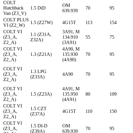
COLT
OM
Hatchback
1.5 DiD
70
95
639.939
Van (Z3_V)
COLT PLUS
1.5 (Z27W)
4G15T
113
154
VI (Z2_W)
COLT VI
3A91, M
1.1 (Z31A,
(Z3_A,
134.910
55
75
Z32A)
Z2_A)
(3A91)
COLT VI
4A90, M
(Z3_A,
1.3 (Z21A)
135.930
70
95
Z2_A)
(4A90)
COLT VI
1.3 LPG
(Z3_A,
4A90
70
95
(Z33A)
Z2_A)
COLT VI
4A91, M
(Z3_A,
1.5 (Z23A)
135.950
80
109
Z2_A)
(4A91)
COLT VI
1.5 CZT
(Z3_A,
4G15T
110
150
(Z37A)
Z2_A)
COLT VI
1.5 DI-D
OM
(Z3_A,
70
95
(Z39A)
639.939