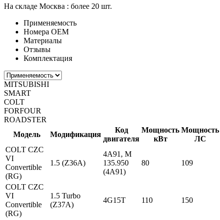
На складе Москва :
более 20 шт.
Применяемость
Номера ОЕМ
Материалы
Отзывы
Комплектация
MITSUBISHI
SMART
COLT
FORFOUR
ROADSTER
Код
Мощность
Мощность
Модель
Модификация
двигателя
кВт
ЛС
COLT CZC
4A91, M
VI
1.5 (Z36A)
135.950
80
109
Convertible
(4A91)
(RG)
COLT CZC
VI
1.5 Turbo
4G15T
110
150
Convertible
(Z37A)
(RG)