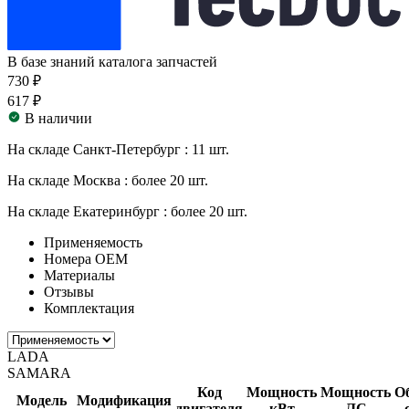
В базе знаний каталога запчастей
730 ₽
617 ₽
В наличии
На складе Санкт-Петербург :
11 шт.
На складе Москва :
более 20 шт.
На складе Екатеринбург :
более 20 шт.
Применяемость
Номера ОЕМ
Материалы
Отзывы
Комплектация
LADA
SAMARA
Код
Мощность
Мощность
О
Модель
Модификация
двигателя
кВт
ЛС