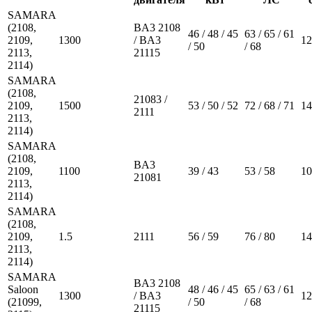
SAMARA
(2108,
BA3 2108
46 / 48 / 45
63 / 65 / 61
2109,
1300
/ BA3
12
/ 50
/ 68
2113,
21115
2114)
SAMARA
(2108,
21083 /
2109,
1500
53 / 50 / 52
72 / 68 / 71
14
2111
2113,
2114)
SAMARA
(2108,
BA3
2109,
1100
39 / 43
53 / 58
10
21081
2113,
2114)
SAMARA
(2108,
2109,
1.5
2111
56 / 59
76 / 80
14
2113,
2114)
SAMARA
BA3 2108
Saloon
48 / 46 / 45
65 / 63 / 61
1300
/ BA3
12
(21099,
/ 50
/ 68
21115