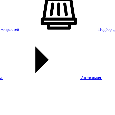
х.жидкостей
Подбор ф
ы
Автохимия