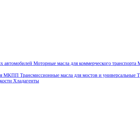
ых автомобилей
Моторные масла для коммерческого транспорта
М
для МКПП
Трансмиссионные масла для мостов и универсальные
Т
дкости
Хладагенты