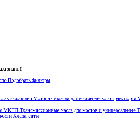
аза знаний
асло
Подобрать фильтры
ых автомобилей
Моторные масла для коммерческого транспорта
М
для МКПП
Трансмиссионные масла для мостов и универсальные
Т
дкости
Хладагенты