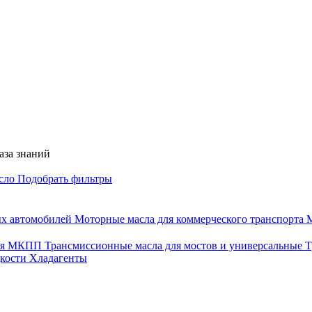
аза знаний
асло
Подобрать фильтры
ых автомобилей
Моторные масла для коммерческого транспорта
М
для МКПП
Трансмиссионные масла для мостов и универсальные
Т
дкости
Хладагенты