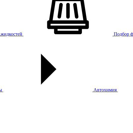
х.жидкостей
Подбор ф
ы
Автохимия