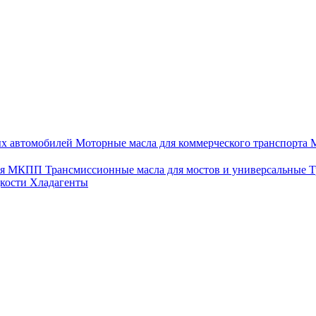
ых автомобилей
Моторные масла для коммерческого транспорта
М
для МКПП
Трансмиссионные масла для мостов и универсальные
Т
дкости
Хладагенты