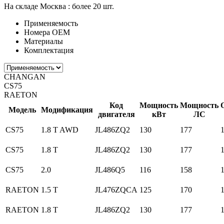
На складе Москва :
более 20 шт.
Применяемость
Номера ОЕМ
Материалы
Комплектация
CHANGAN
CS75
RAETON
Код
Мощность
Мощность
Модель
Модификация
двигателя
кВт
ЛС
CS75
1.8 T AWD
JL486ZQ2
130
177
CS75
1.8 T
JL486ZQ2
130
177
CS75
2.0
JL486Q5
116
158
RAETON
1.5 T
JL476ZQCA
125
170
RAETON
1.8 T
JL486ZQ2
130
177