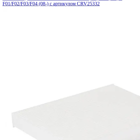
F01/F02/F03/F04 (08-) с артикулом CRV25332