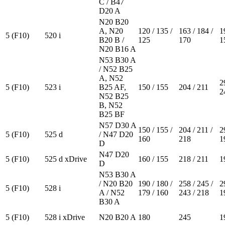
C / B47
D20 A
N20 B20
A, N20
120 / 135 /
163 / 184 /
1
5 (F10)
520 i
B20 B /
125
170
1
N20 B16 A
N53 B30 A
/ N52 B25
A, N52
2
5 (F10)
523 i
B25 AF,
150 / 155
204 / 211
2
N52 B25
B, N52
B25 BF
N57 D30 A
150 / 155 /
204 / 211 /
2
5 (F10)
525 d
/ N47 D20
160
218
1
D
N47 D20
5 (F10)
525 d xDrive
160 / 155
218 / 211
1
D
N53 B30 A
/ N20 B20
190 / 180 /
258 / 245 /
2
5 (F10)
528 i
A / N52
179 / 160
243 / 218
1
B30 A
5 (F10)
528 i xDrive
N20 B20 A
180
245
1