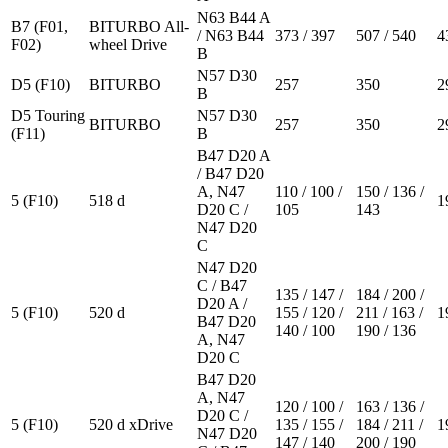
N63 B44 A
B7 (F01,
BITURBO All-
/ N63 B44
373 / 397
507 / 540
4
F02)
wheel Drive
B
N57 D30
D5 (F10)
BITURBO
257
350
2
B
D5 Touring
N57 D30
BITURBO
257
350
2
(F11)
B
B47 D20 A
/ B47 D20
A, N47
110 / 100 /
150 / 136 /
5 (F10)
518 d
1
D20 C /
105
143
N47 D20
C
N47 D20
C / B47
135 / 147 /
184 / 200 /
D20 A /
5 (F10)
520 d
155 / 120 /
211 / 163 /
1
B47 D20
140 / 100
190 / 136
A, N47
D20 C
B47 D20
A, N47
120 / 100 /
163 / 136 /
D20 C /
5 (F10)
520 d xDrive
135 / 155 /
184 / 211 /
1
N47 D20
147 / 140
200 / 190