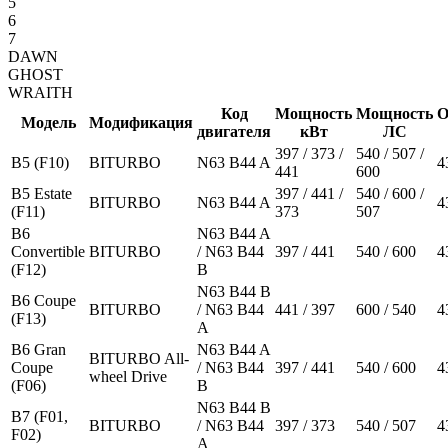
5
6
7
DAWN
GHOST
WRAITH
Код
Мощность
Мощность
О
Модель
Модификация
двигателя
кВт
ЛС
397 / 373 /
540 / 507 /
B5 (F10)
BITURBO
N63 B44 A
4
441
600
B5 Estate
397 / 441 /
540 / 600 /
BITURBO
N63 B44 A
4
(F11)
373
507
B6
N63 B44 A
Convertible
BITURBO
/ N63 B44
397 / 441
540 / 600
4
(F12)
B
N63 B44 B
B6 Coupe
BITURBO
/ N63 B44
441 / 397
600 / 540
4
(F13)
A
B6 Gran
N63 B44 A
BITURBO All-
Coupe
/ N63 B44
397 / 441
540 / 600
4
wheel Drive
(F06)
B
N63 B44 B
B7 (F01,
BITURBO
/ N63 B44
397 / 373
540 / 507
4
F02)
A