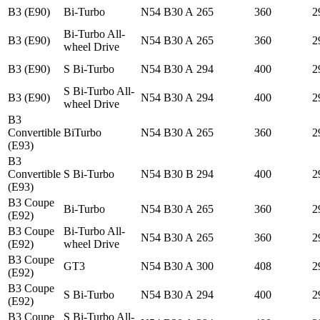
B3 (E90)
Bi-Turbo
N54 B30 A
265
360
2
Bi-Turbo All-
B3 (E90)
N54 B30 A
265
360
2
wheel Drive
B3 (E90)
S Bi-Turbo
N54 B30 A
294
400
2
S Bi-Turbo All-
B3 (E90)
N54 B30 A
294
400
2
wheel Drive
B3
Convertible
BiTurbo
N54 B30 A
265
360
2
(E93)
B3
Convertible
S Bi-Turbo
N54 B30 B
294
400
2
(E93)
B3 Coupe
Bi-Turbo
N54 B30 A
265
360
2
(E92)
B3 Coupe
Bi-Turbo All-
N54 B30 A
265
360
2
(E92)
wheel Drive
B3 Coupe
GT3
N54 B30 A
300
408
2
(E92)
B3 Coupe
S Bi-Turbo
N54 B30 A
294
400
2
(E92)
B3 Coupe
S Bi-Turbo All-