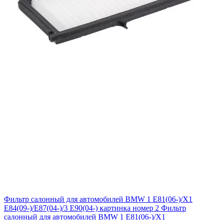
Фильтр салонный для автомобилей BMW 1 E81(06-)/X1
E84(09-)/E87(04-)/3 E90(04-) картинка номер 2
Фильтр
салонный для автомобилей BMW 1 E81(06-)/X1