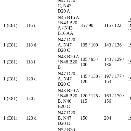
N47 D20
C, N47
D20 A
N45 B16 A
1
/ N43 B20
1 (E81)
116 i
85 / 90
115 / 122
1
A / N43
1
B16 AA
N47 D20
1 (E81)
118 d
A, N47
105 / 100
143 / 136
1
D20 C
N43 B20 A
105 / 95 /
143 / 129 /
1 (E81)
118 i
/ N46 B20
1
100
136
B
N47 D20
145 / 130 /
197 / 177 /
1 (E81)
120 d
A, N47
1
120
163
D20 C
N43 B20 A
/ N46 B20
120 / 125 /
163 / 170 /
1 (E81)
120 i
1
B, N46
115
156
B20 C
N47 D20
1 (E81)
123 d
B, N47
150
204
1
D20 D
N52 B30