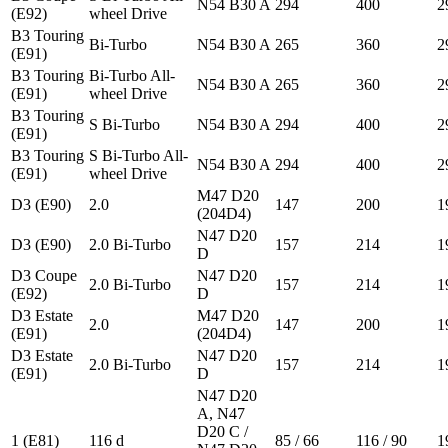
N54 B30 A
294
400
2
(E92)
wheel Drive
B3 Touring
Bi-Turbo
N54 B30 A
265
360
2
(E91)
B3 Touring
Bi-Turbo All-
N54 B30 A
265
360
2
(E91)
wheel Drive
B3 Touring
S Bi-Turbo
N54 B30 A
294
400
2
(E91)
B3 Touring
S Bi-Turbo All-
N54 B30 A
294
400
2
(E91)
wheel Drive
M47 D20
D3 (E90)
2.0
147
200
1
(204D4)
N47 D20
D3 (E90)
2.0 Bi-Turbo
157
214
1
D
D3 Coupe
N47 D20
2.0 Bi-Turbo
157
214
1
(E92)
D
D3 Estate
M47 D20
2.0
147
200
1
(E91)
(204D4)
D3 Estate
N47 D20
2.0 Bi-Turbo
157
214
1
(E91)
D
N47 D20
A, N47
D20 C /
1 (E81)
116 d
85 / 66
116 / 90
1