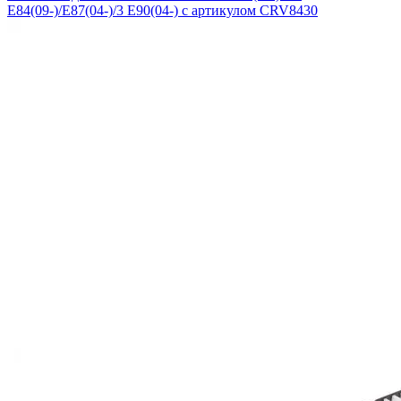
E84(09-)/E87(04-)/3 E90(04-) с артикулом CRV8430