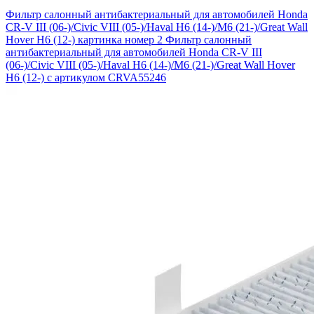
Фильтр салонный антибактериальный для автомобилей Honda
CR-V III (06-)/Civic VIII (05-)/Haval H6 (14-)/M6 (21-)/Great Wall
Hover H6 (12-) картинка номер 2
Фильтр салонный
антибактериальный для автомобилей Honda CR-V III
(06-)/Civic VIII (05-)/Haval H6 (14-)/M6 (21-)/Great Wall Hover
H6 (12-) с артикулом CRVA55246