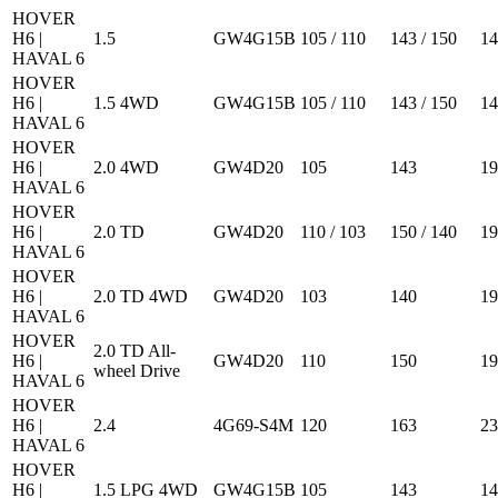
HOVER
H6 |
1.5
GW4G15B
105 / 110
143 / 150
14
HAVAL 6
HOVER
H6 |
1.5 4WD
GW4G15B
105 / 110
143 / 150
14
HAVAL 6
HOVER
H6 |
2.0 4WD
GW4D20
105
143
19
HAVAL 6
HOVER
H6 |
2.0 TD
GW4D20
110 / 103
150 / 140
19
HAVAL 6
HOVER
H6 |
2.0 TD 4WD
GW4D20
103
140
19
HAVAL 6
HOVER
2.0 TD All-
H6 |
GW4D20
110
150
19
wheel Drive
HAVAL 6
HOVER
H6 |
2.4
4G69-S4M
120
163
23
HAVAL 6
HOVER
H6 |
1.5 LPG 4WD
GW4G15B
105
143
14