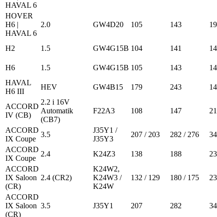
HAVAL 6
HOVER
H6 |
2.0
GW4D20
105
143
19
HAVAL 6
H2
1.5
GW4G15B
104
141
14
H6
1.5
GW4G15B
105
143
14
HAVAL
HEV
GW4B15
179
243
14
H6 III
2.2 i 16V
ACCORD
Automatik
F22A3
108
147
21
IV (CB)
(CB7)
ACCORD
J35Y1 /
3.5
207 / 203
282 / 276
34
IX Coupe
J35Y3
ACCORD
2.4
K24Z3
138
188
23
IX Coupe
ACCORD
K24W2,
IX Saloon
2.4 (CR2)
K24W3 /
132 / 129
180 / 175
23
(CR)
K24W
ACCORD
IX Saloon
3.5
J35Y1
207
282
34
(CR)