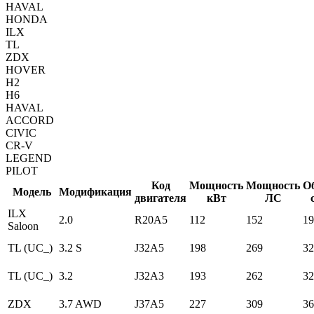
HAVAL
HONDA
ILX
TL
ZDX
HOVER
H2
H6
HAVAL
ACCORD
CIVIC
CR-V
LEGEND
PILOT
Код
Мощность
Мощность
О
Модель
Модификация
двигателя
кВт
ЛС
ILX
2.0
R20A5
112
152
19
Saloon
TL (UC_)
3.2 S
J32A5
198
269
32
TL (UC_)
3.2
J32A3
193
262
32
ZDX
3.7 AWD
J37A5
227
309
36