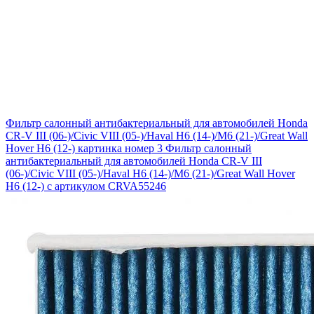
Фильтр салонный антибактериальный для автомобилей Honda
CR-V III (06-)/Civic VIII (05-)/Haval H6 (14-)/M6 (21-)/Great Wall
Hover H6 (12-) картинка номер 3
Фильтр салонный
антибактериальный для автомобилей Honda CR-V III
(06-)/Civic VIII (05-)/Haval H6 (14-)/M6 (21-)/Great Wall Hover
H6 (12-) с артикулом CRVA55246