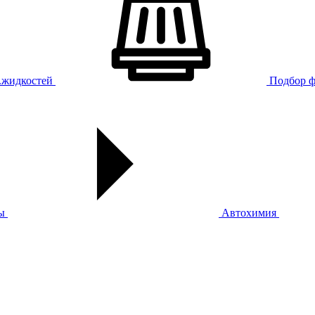
х.жидкостей
Подбор ф
ы
Автохимия