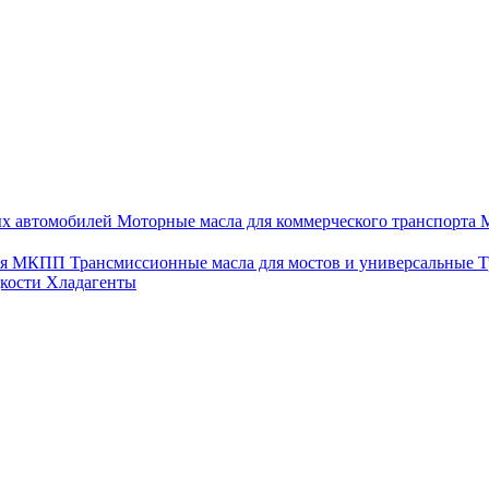
ых автомобилей
Моторные масла для коммерческого транспорта
М
для МКПП
Трансмиссионные масла для мостов и универсальные
Т
дкости
Хладагенты