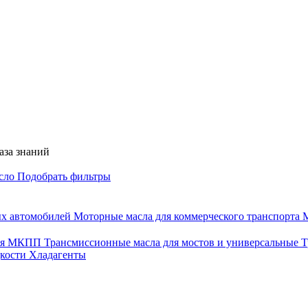
аза знаний
асло
Подобрать фильтры
ых автомобилей
Моторные масла для коммерческого транспорта
М
для МКПП
Трансмиссионные масла для мостов и универсальные
Т
дкости
Хладагенты