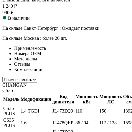
1 240 ₽
990 ₽
В наличии
На складе Санкт-Петербург :
Ожидает поставки
На складе Москва :
более 20 шт.
Применяемость
Номера ОЕМ
Материалы
Отзывы
Комплектация
CHANGAN
CS35
Код
Мощность
Мощность
Объ
Модель
Модификация
двигателя
кВт
ЛС
см
CS35
1.4 TGDI
JL473ZQ9
110
150
139
PLUS
CS35
1.6
JL478QEP
86 / 94
117 / 128
159
PLUS
JL473ZQ9