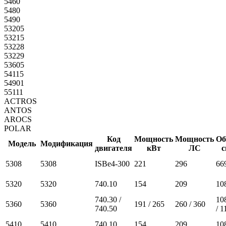
5460
5480
5490
53205
53215
53228
53229
53605
54115
54901
55111
ACTROS
ANTOS
AROCS
POLAR
Код
Мощность
Мощность
Об
Модель
Модификация
двигателя
кВт
ЛС
с
5308
5308
ISBe4-300
221
296
66
5320
5320
740.10
154
209
10
740.30 /
10
5360
5360
191 / 265
260 / 360
740.50
/ 
5410
5410
740.10
154
209
10