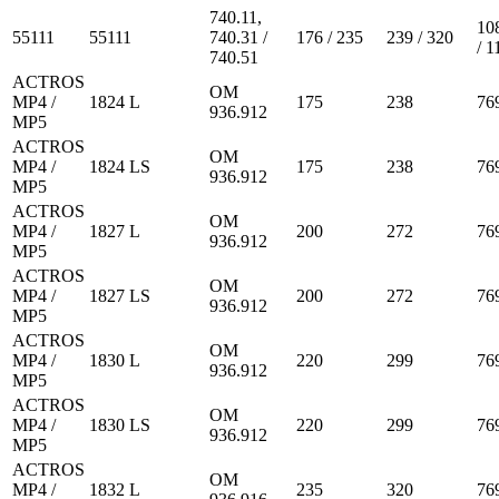
740.11,
10
55111
55111
740.31 /
176 / 235
239 / 320
/ 
740.51
ACTROS
OM
MP4 /
1824 L
175
238
76
936.912
MP5
ACTROS
OM
MP4 /
1824 LS
175
238
76
936.912
MP5
ACTROS
OM
MP4 /
1827 L
200
272
76
936.912
MP5
ACTROS
OM
MP4 /
1827 LS
200
272
76
936.912
MP5
ACTROS
OM
MP4 /
1830 L
220
299
76
936.912
MP5
ACTROS
OM
MP4 /
1830 LS
220
299
76
936.912
MP5
ACTROS
OM
MP4 /
1832 L
235
320
76