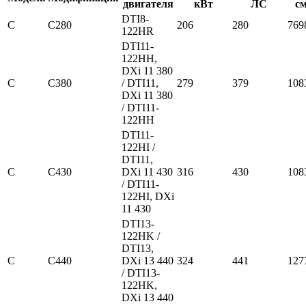
двигателя
кВт
ЛС
с
DTI8-
C
C280
206
280
769
122HR
DTI11-
122HH,
DXi 11 380
C
C380
/ DTI11,
279
379
108
DXi 11 380
/ DTI11-
122HH
DTI11-
122HI /
DTI11,
C
C430
DXi 11 430
316
430
108
/ DTI11-
122HI, DXi
11 430
DTI13-
122HK /
DTI13,
C
C440
DXi 13 440
324
441
127
/ DTI13-
122HK,
DXi 13 440