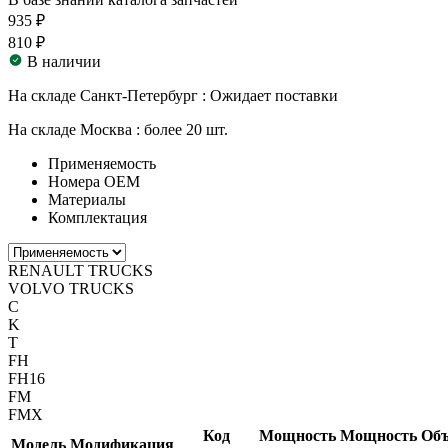
935 ₽
810 ₽
В наличии
На складе Санкт-Петербург :
Ожидает поставки
На складе Москва :
более 20 шт.
Применяемость
Номера ОЕМ
Материалы
Комплектация
RENAULT TRUCKS
VOLVO TRUCKS
C
K
T
FH
FH16
FM
FMX
Код
Мощность
Мощность
Об
Модель
Модификация