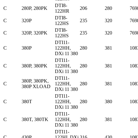
DTI8-
C
280P, 280PK
206
280
769
122HR
DTI8-
C
320P
235
320
769
122HS
DTI8-
C
320P, 320PK
235
320
769
122HS
DTI11-
C
380P
122HH,
280
381
108
DXi 11 380
DTI11-
C
380P, 380PK
122HH,
280
381
108
DXi 11 380
DTI11-
380P, 380PK,
C
122HH,
280
381
108
380P XLOAD
DXi 11 380
DTI11-
C
380T
122HH,
280
380
108
DXi 11 380
DTI11-
C
380T, 380TK
122HH,
280
381
108
DXi 11 380
DTI11-
C
430P
122HI, DXi
316
430
108