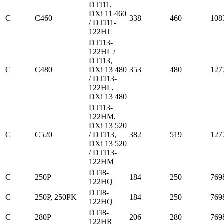
DTI11,
DXi 11 460
C
C460
338
460
108
/ DTI11-
122HJ
DTI13-
122HL /
DTI13,
C
C480
DXi 13 480
353
480
127
/ DTI13-
122HL,
DXi 13 480
DTI13-
122HM,
DXi 13 520
C
C520
/ DTI13,
382
519
127
DXi 13 520
/ DTI13-
122HM
DTI8-
C
250P
184
250
769
122HQ
DTI8-
C
250P, 250PK
184
250
769
122HQ
DTI8-
C
280P
206
280
769
122HR