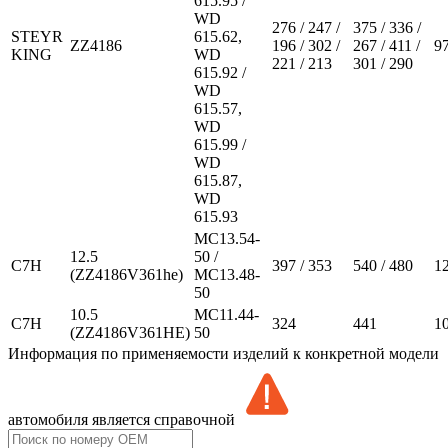
615.95 /
WD
276 / 247 /
375 / 336 /
STEYR
615.62,
ZZ4186
196 / 302 /
267 / 411 /
9
KING
WD
221 / 213
301 / 290
615.92 /
WD
615.57,
WD
615.99 /
WD
615.87,
WD
615.93
MC13.54-
12.5
50 /
C7H
397 / 353
540 / 480
1
(ZZ4186V361he)
MC13.48-
50
10.5
MC11.44-
C7H
324
441
1
(ZZ4186V361HE)
50
Информация по применяемости изделий к конкретной модели
автомобиля является справочной