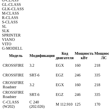
G-CLASS
GL-CLASS
GLK-CLASS
M-CLASS
R-CLASS
S-CLASS
SL
SLK
SPRINTER
VIANO
VITO
G-MODELL
Код
Мощность
Мощнос
Модель
Модификация
двигателя
кВт
ЛС
CROSSFIRE
3.2
EGX
160
218
CROSSFIRE
SRT-6
EGZ
246
335
CROSSFIRE
3.2
EGX
160
218
Roadster
CROSSFIRE
SRT-6
EGZ
246
335
Roadster
C-CLASS
C 240
M 112.910
125
170
(W202)
(202.026)