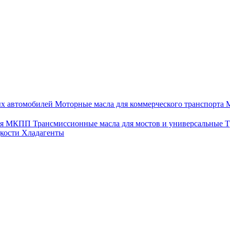
ых автомобилей
Моторные масла для коммерческого транспорта
М
для МКПП
Трансмиссионные масла для мостов и универсальные
Т
дкости
Хладагенты