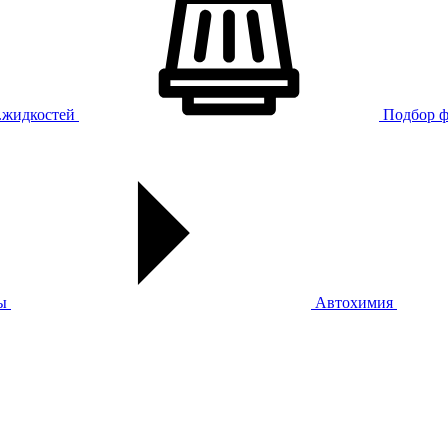
х.жидкостей
Подбор ф
ы
Автохимия