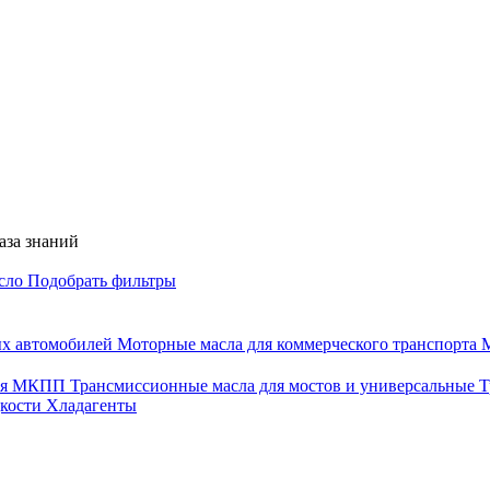
аза знаний
асло
Подобрать фильтры
ых автомобилей
Моторные масла для коммерческого транспорта
М
для МКПП
Трансмиссионные масла для мостов и универсальные
Т
дкости
Хладагенты