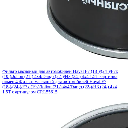
Фильтр масляный для автомобилей Haval F7 (18-)/(24-)/F7x
(19-)/Jolion (21-) 4x4/Dargo (22-)/H3 (24-) 4x4 1.5T картинка
номер 4
Фильтр масляный для автомобилей Haval F7
(18-)/(24-)/F7x (19-)/Jolion (21-) 4x4/Dargo (22-)/H3 (24-) 4x4
1.5T с артикулом CRL55615