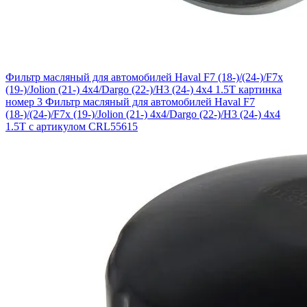
Фильтр масляный для автомобилей Haval F7 (18-)/(24-)/F7x
(19-)/Jolion (21-) 4x4/Dargo (22-)/H3 (24-) 4x4 1.5T картинка
номер 3
Фильтр масляный для автомобилей Haval F7
(18-)/(24-)/F7x (19-)/Jolion (21-) 4x4/Dargo (22-)/H3 (24-) 4x4
1.5T с артикулом CRL55615