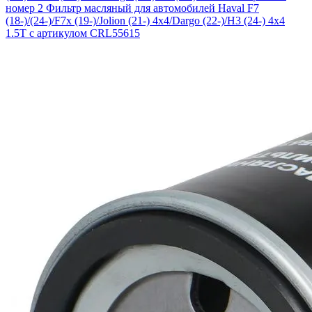
номер 2
Фильтр масляный для автомобилей Haval F7
(18-)/(24-)/F7x (19-)/Jolion (21-) 4x4/Dargo (22-)/H3 (24-) 4x4
1.5T с артикулом CRL55615