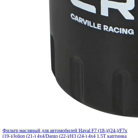
Фильтр масляный для автомобилей Haval F7 (18-)/(24-)/F7x
(19-)/Jolion (21-) 4x4/Dargo (22-)/H3 (24-) 4x4 1.5T картинка