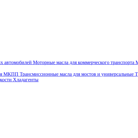
ых автомобилей
Моторные масла для коммерческого транспорта
М
для МКПП
Трансмиссионные масла для мостов и универсальные
Т
дкости
Хладагенты