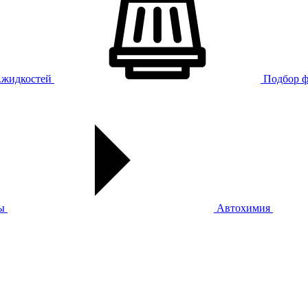
х.жидкостей
Подбор ф
ы
Автохимия