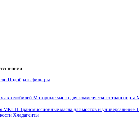
аза знаний
асло
Подобрать фильтры
ых автомобилей
Моторные масла для коммерческого транспорта
М
для МКПП
Трансмиссионные масла для мостов и универсальные
Т
дкости
Хладагенты