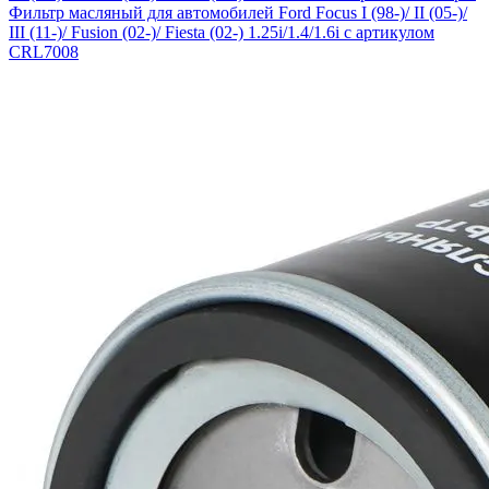
Фильтр масляный для автомобилей Ford Focus I (98-)/ II (05-)/
III (11-)/ Fusion (02-)/ Fiesta (02-) 1.25i/1.4/1.6i с артикулом
CRL7008