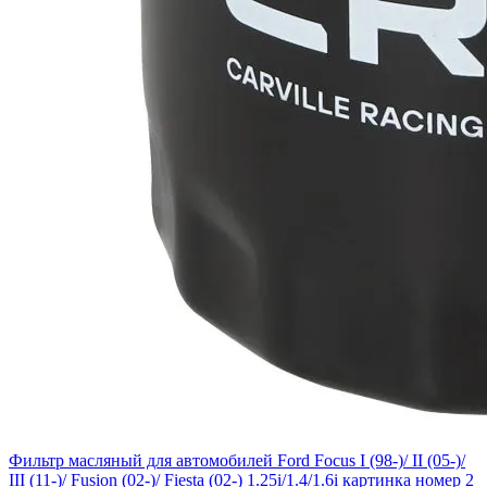
Фильтр масляный для автомобилей Ford Focus I (98-)/ II (05-)/
III (11-)/ Fusion (02-)/ Fiesta (02-) 1.25i/1.4/1.6i картинка номер 2