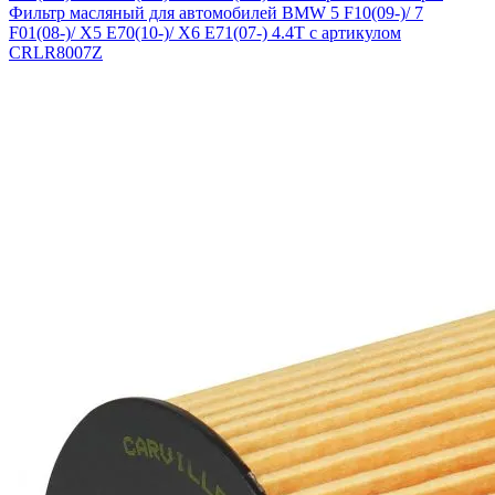
Фильтр масляный для автомобилей BMW 5 F10(09-)/ 7
F01(08-)/ X5 E70(10-)/ X6 E71(07-) 4.4T с артикулом
CRLR8007Z