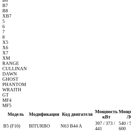
B6
B7
B8
XB7
5
6
7
8
X5
X6
X7
XM
RANGE
CULLINAN
DAWN
GHOST
PHANTOM
WRAITH
GT
MF4
MF5
Мощность
Мощн
Модель
Модификация
Код двигателя
кВт
Л
397 / 373 /
540 / 
B5 (F10)
BITURBO
N63 B44 A
441
600