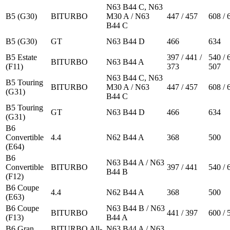
N63 B44 C, N63
B5 (G30)
BITURBO
M30 A / N63
447 / 457
608 / 
B44 C
B5 (G30)
GT
N63 B44 D
466
634
B5 Estate
397 / 441 /
540 / 
BITURBO
N63 B44 A
(F11)
373
507
N63 B44 C, N63
B5 Touring
BITURBO
M30 A / N63
447 / 457
608 / 
(G31)
B44 C
B5 Touring
GT
N63 B44 D
466
634
(G31)
B6
Convertible
4.4
N62 B44 A
368
500
(E64)
B6
N63 B44 A / N63
Convertible
BITURBO
397 / 441
540 / 
B44 B
(F12)
B6 Coupe
4.4
N62 B44 A
368
500
(E63)
B6 Coupe
N63 B44 B / N63
BITURBO
441 / 397
600 / 
(F13)
B44 A
B6 Gran
BITURBO All-
N63 B44 A / N63