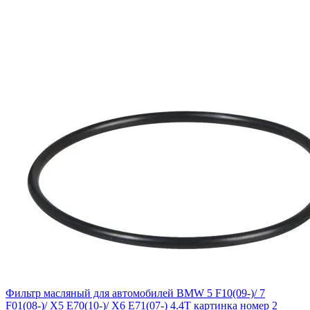
Фильтр масляный для автомобилей BMW 5 F10(09-)/ 7
F01(08-)/ X5 E70(10-)/ X6 E71(07-) 4.4T картинка номер 2