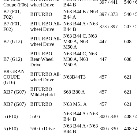
397 / 441
540 / 
Coupe (F06)
wheel Drive
B44 B
B7 (F01,
N63 B44 B / N63
BITURBO
397 / 373
540 / 
F02)
B44 A
B7 (F01,
BITURBO All-
N63 B44 A / N63
373 / 397
507 / 
F02)
wheel Drive
B44 B
N63 B44 C, N63
BITURBO All-
B7 (G12)
M30 A, N63
447
608
wheel Drive
M50 A
BITURBO
N63 B44 C, N63
B7 (G12)
Rear-Wheel
M30 A, N63
447
608
Drive
M50 A
B8 GRAN
BITURBO All-
COUPE
N63B44T3
457
621
wheel Drive
(G16)
BITURBO
XB7 (G07)
S68 B80 A
457
621
Mild-Hybrid
XB7 (G07)
BITURBO
N63 M51 A
457
621
N63 B44 A / N63
5 (F10)
550 i
300 / 330
408 / 
B44 B
N63 B44 A / N63
5 (F10)
550 i xDrive
300 / 330
408 / 
B44 B