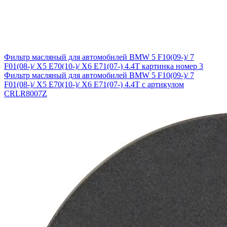
Фильтр масляный для автомобилей BMW 5 F10(09-)/ 7
F01(08-)/ X5 E70(10-)/ X6 E71(07-) 4.4T картинка номер 3
Фильтр масляный для автомобилей BMW 5 F10(09-)/ 7
F01(08-)/ X5 E70(10-)/ X6 E71(07-) 4.4T с артикулом
CRLR8007Z