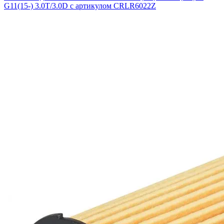
G11(15-) 3.0T/3.0D с артикулом CRLR6022Z