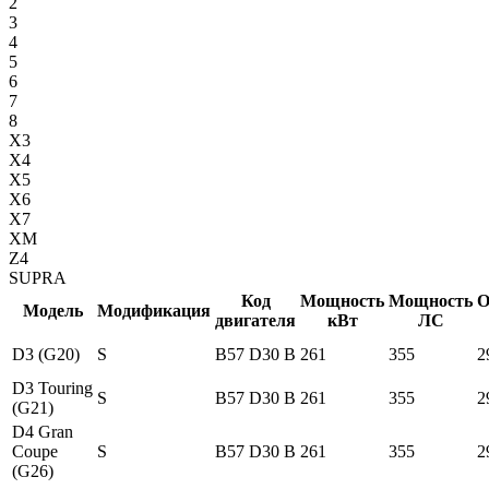
2
3
4
5
6
7
8
X3
X4
X5
X6
X7
XM
Z4
SUPRA
Код
Мощность
Мощность
О
Модель
Модификация
двигателя
кВт
ЛС
D3 (G20)
S
B57 D30 B
261
355
2
D3 Touring
S
B57 D30 B
261
355
2
(G21)
D4 Gran
Coupe
S
B57 D30 B
261
355
2
(G26)