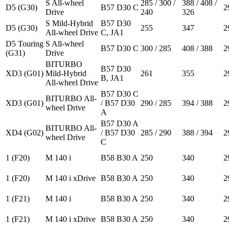
S All-wheel
285 / 300 /
388 / 408 /
D5 (G30)
B57 D30 C
2
Drive
240
326
S Mild-Hybrid
B57 D30
D5 (G30)
255
347
2
All-wheel Drive
C, JA1
D5 Touring
S All-wheel
B57 D30 C
300 / 285
408 / 388
2
(G31)
Drive
BITURBO
B57 D30
XD3 (G01)
Mild-Hybrid
261
355
2
B, JA1
All-wheel Drive
B57 D30 C
BITURBO All-
XD3 (G01)
/ B57 D30
290 / 285
394 / 388
2
wheel Drive
A
B57 D30 A
BITURBO All-
XD4 (G02)
/ B57 D30
285 / 290
388 / 394
2
wheel Drive
C
1 (F20)
M 140 i
B58 B30 A
250
340
2
1 (F20)
M 140 i xDrive
B58 B30 A
250
340
2
1 (F21)
M 140 i
B58 B30 A
250
340
2
1 (F21)
M 140 i xDrive
B58 B30 A
250
340
2