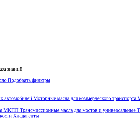
аза знаний
асло
Подобрать фильтры
ых автомобилей
Моторные масла для коммерческого транспорта
М
для МКПП
Трансмиссионные масла для мостов и универсальные
Т
дкости
Хладагенты