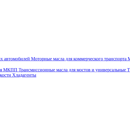
ых автомобилей
Моторные масла для коммерческого транспорта
М
для МКПП
Трансмиссионные масла для мостов и универсальные
Т
дкости
Хладагенты