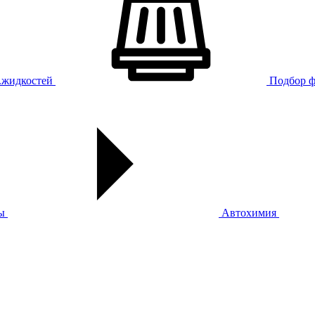
х.жидкостей
Подбор ф
ы
Автохимия