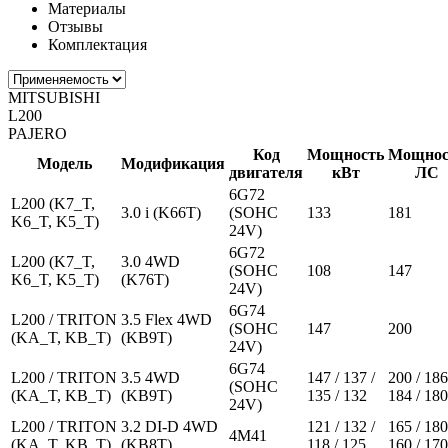
Материалы
Отзывы
Комплектация
MITSUBISHI
L200
PAJERO
Код
Мощность
Мощнос
Модель
Модификация
двигателя
кВт
ЛС
6G72
L200 (K7_T,
3.0 i (K66T)
(SOHC
133
181
K6_T, K5_T)
24V)
6G72
L200 (K7_T,
3.0 4WD
(SOHC
108
147
K6_T, K5_T)
(K76T)
24V)
6G74
L200 / TRITON
3.5 Flex 4WD
(SOHC
147
200
(KA_T, KB_T)
(KB9T)
24V)
6G74
L200 / TRITON
3.5 4WD
147 / 137 /
200 / 186
(SOHC
(KA_T, KB_T)
(KB9T)
135 / 132
184 / 180
24V)
L200 / TRITON
3.2 DI-D 4WD
121 / 132 /
165 / 180
4M41
(KA_T, KB_T)
(KB8T)
118 / 125
160 / 170