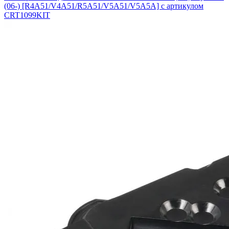
(06-) [R4A51/V4A51/R5A51/V5A51/V5A5A] с артикулом
CRT1099KIT