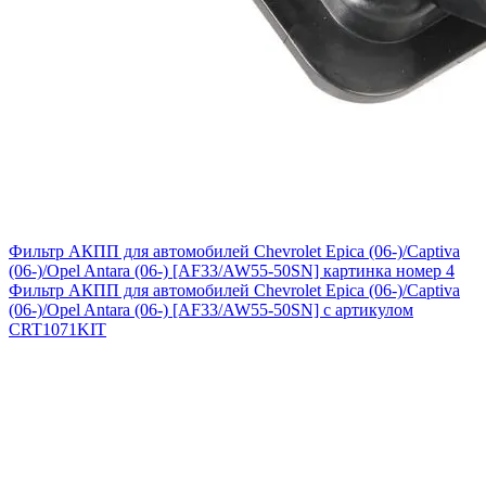
Фильтр АКПП для автомобилей Chevrolet Epica (06-)/Captiva
(06-)/Opel Antara (06-) [AF33/AW55-50SN] картинка номер 4
Фильтр АКПП для автомобилей Chevrolet Epica (06-)/Captiva
(06-)/Opel Antara (06-) [AF33/AW55-50SN] с артикулом
CRT1071KIT