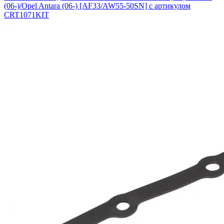
(06-)/Opel Antara (06-) [AF33/AW55-50SN] с артикулом
CRT1071KIT