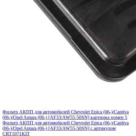
Фильтр АКПП для автомобилей Chevrolet Epica (06-)/Captiva
(06-)/Opel Antara (06-) [AF33/AW55-50SN] картинка номер 5
Фильтр АКПП для автомобилей Chevrolet Epica (06-)/Captiva
(06-)/Opel Antara (06-) [AF33/AW55-50SN] с артикулом
CRT1071KIT