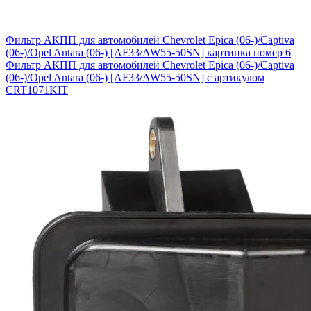
Фильтр АКПП для автомобилей Chevrolet Epica (06-)/Captiva
(06-)/Opel Antara (06-) [AF33/AW55-50SN] картинка номер 6
Фильтр АКПП для автомобилей Chevrolet Epica (06-)/Captiva
(06-)/Opel Antara (06-) [AF33/AW55-50SN] с артикулом
CRT1071KIT