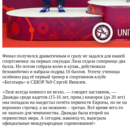
Финал получился драматичным и сразу не задался для нашей
спортсменки: на первых секундах Лиза отдала сопернице два
балла. Но потом собрала волю в кулак, действовала
безошибочно и набрала подряд 10 баллов. Успеху ученицы
особенно рад её первый тренер в спортивном клубе
«Богатырь» и СШОР №9 Сергей Яковлев.
«Лизе всегда немного не везло, — говорит наставник, —
Дважды среди кадетов (15-16 лет, прим.) юниорок (до 20 лет)
она попадала на пьедестал почёта первенств Европы, но не на
верхнюю строчку, а на нижнюю – третью. Всё время чего-то
не хватало для чемпионства. Дважды была второй на
первенствах мира. А сегодня, наконец-то, выиграла
официальные международные соревнования!»