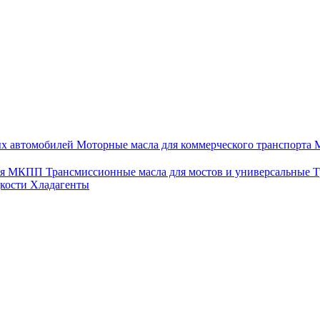
ых автомобилей
Моторные масла для коммерческого транспорта
М
для МКПП
Трансмиссионные масла для мостов и универсальные
Т
дкости
Хладагенты