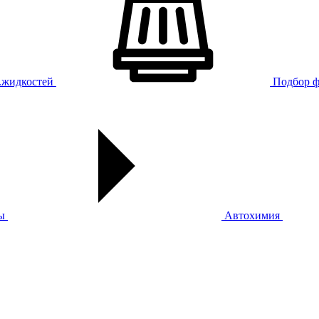
х.жидкостей
Подбор ф
ы
Автохимия