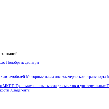
аза знаний
асло
Подобрать фильтры
ых автомобилей
Моторные масла для коммерческого транспорта
М
для МКПП
Трансмиссионные масла для мостов и универсальные
Т
дкости
Хладагенты