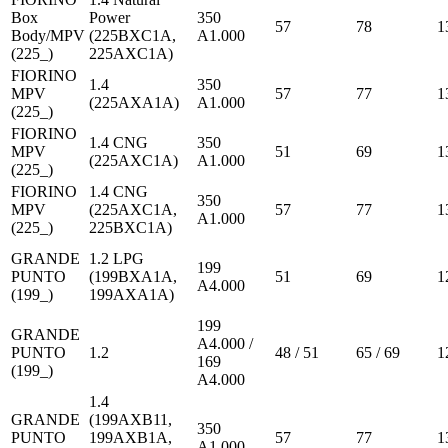
Box
Power
350
57
78
1
Body/MPV
(225BXC1A,
A1.000
(225_)
225AXC1A)
FIORINO
1.4
350
MPV
57
77
1
(225AXA1A)
A1.000
(225_)
FIORINO
1.4 CNG
350
MPV
51
69
1
(225AXC1A)
A1.000
(225_)
FIORINO
1.4 CNG
350
MPV
(225AXC1A,
57
77
1
A1.000
(225_)
225BXC1A)
GRANDE
1.2 LPG
199
PUNTO
(199BXA1A,
51
69
1
A4.000
(199_)
199AXA1A)
199
GRANDE
A4.000 /
PUNTO
1.2
48 / 51
65 / 69
1
169
(199_)
A4.000
1.4
GRANDE
(199AXB11,
350
PUNTO
199AXB1A,
57
77
1
A1.000