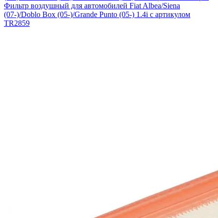
Фильтр воздушный для автомобилей Fiat Albea/Siena
(07-)/Doblo Box (05-)/Grande Punto (05-) 1.4i с артикулом
TR2859