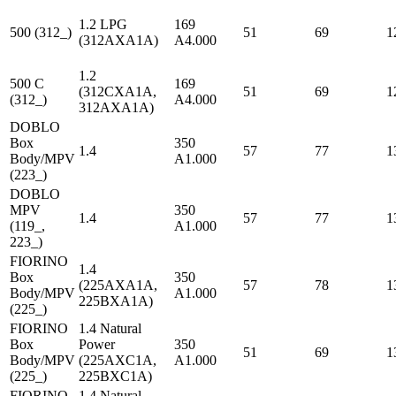
1.2 LPG
169
500 (312_)
51
69
1
(312AXA1A)
A4.000
1.2
500 C
169
(312CXA1A,
51
69
1
(312_)
A4.000
312AXA1A)
DOBLO
Box
350
1.4
57
77
1
Body/MPV
A1.000
(223_)
DOBLO
MPV
350
1.4
57
77
1
(119_,
A1.000
223_)
FIORINO
1.4
Box
350
(225AXA1A,
57
78
1
Body/MPV
A1.000
225BXA1A)
(225_)
FIORINO
1.4 Natural
Box
Power
350
51
69
1
Body/MPV
(225AXC1A,
A1.000
(225_)
225BXC1A)
FIORINO
1.4 Natural