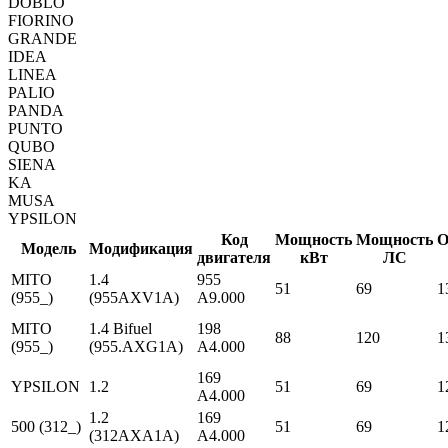
DOBLO
FIORINO
GRANDE
IDEA
LINEA
PALIO
PANDA
PUNTO
QUBO
SIENA
KA
MUSA
YPSILON
Код
Мощность
Мощность
О
Модель
Модификация
двигателя
кВт
ЛС
MITO
1.4
955
51
69
1
(955_)
(955AXV1A)
A9.000
MITO
1.4 Bifuel
198
88
120
1
(955_)
(955.AXG1A)
A4.000
169
YPSILON
1.2
51
69
1
A4.000
1.2
169
500 (312_)
51
69
1
(312AXA1A)
A4.000