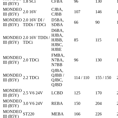
1.8 SCi
CFBA
96
130
III (B5Y)
MONDEO
CJBA,
2.0 16V
107
146
III (B5Y)
CJBB
MONDEO
2.0 16V DI /
D5BA,
66
90
III (B5Y)
TDDi / TDCi
SDBA
D6BA,
HJBA,
MONDEO
2.0 16V TDDi /
HJBB,
85
115
III (B5Y)
TDCi
HJBC,
HJBE
FMBA,
MONDEO
2.0 TDCi
N7BA,
96
130
III (B5Y)
N7BB
QJBA,
MONDEO
QJBB /
2.2 TDCi
114 / 110
155 / 150
III (B5Y)
QJBC,
QJBD
MONDEO
2.5 V6 24V
LCBD
125
170
III (B5Y)
MONDEO
3.0 V6 24V
REBA
150
204
III (B5Y)
MONDEO
ST220
MEBA
166
226
III (B5Y)