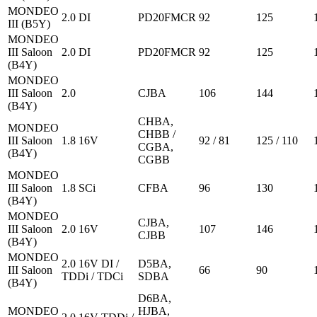
MONDEO
2.0 DI
PD20FMCR
92
125
III (B5Y)
MONDEO
III Saloon
2.0 DI
PD20FMCR
92
125
(B4Y)
MONDEO
III Saloon
2.0
CJBA
106
144
(B4Y)
CHBA,
MONDEO
CHBB /
III Saloon
1.8 16V
92 / 81
125 / 110
CGBA,
(B4Y)
CGBB
MONDEO
III Saloon
1.8 SCi
CFBA
96
130
(B4Y)
MONDEO
CJBA,
III Saloon
2.0 16V
107
146
CJBB
(B4Y)
MONDEO
2.0 16V DI /
D5BA,
III Saloon
66
90
TDDi / TDCi
SDBA
(B4Y)
D6BA,
MONDEO
HJBA,