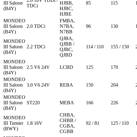
2.0 16V TDDi /
III Saloon
HJBB,
85
115
TDCi
(B4Y)
HJBC,
HJBE
MONDEO
FMBA,
III Saloon
2.0 TDCi
N7BA,
96
130
(B4Y)
N7BB
QJBA,
MONDEO
QJBB /
III Saloon
2.2 TDCi
114 / 110
155 / 150
QJBC,
(B4Y)
QJBD
MONDEO
III Saloon
2.5 V6 24V
LCBD
125
170
(B4Y)
MONDEO
III Saloon
3.0 V6 24V
REBA
150
204
(B4Y)
MONDEO
III Saloon
ST220
MEBA
166
226
(B4Y)
CHBA,
MONDEO
CHBB /
III Turnier
1.8 16V
92 / 81
125 / 110
CGBA,
(BWY)
CGBB